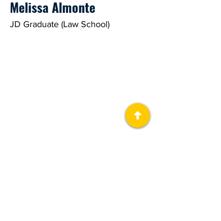
Melissa Almonte
JD Graduate (Law School)
Sobre nosotros
El Immigrant Justice Lab (IJL), es un
proyecto colaborativo de humanidades
públicas de la Universidad de Michigan.
Descargar Guías
Involucrarse