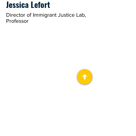
Jessica Lefort
Director of Immigrant Justice Lab,
Professor
معلومات عنا
The Immigrant Justice Lab (IJL) ، هو
مشروع تعاوني في العلوم الإنسانية العامة
في جامعة ميشيغان.
زر
زر