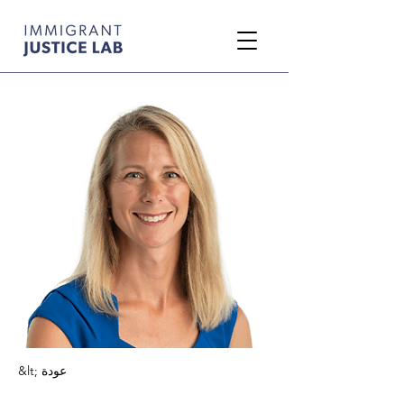
&lt; عودة